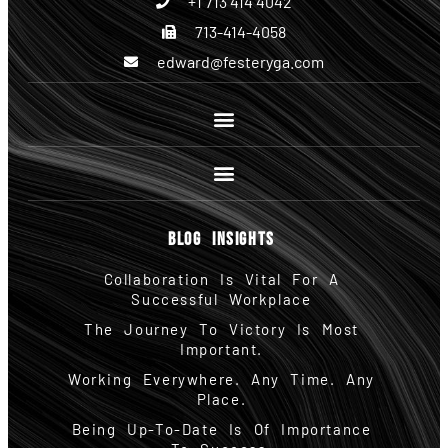
+1 713 414 4042
713-414-4058
edward@festeryga.com
Site Links
The Partners
BLOG INSIGHTS
Collaboration Is Vital For A
Successful Workplace
The Journey To Victory Is Most
Important.
Working Everywhere. Any Time. Any
Place.
Being Up-To-Date Is Of Importance