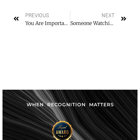
PREVIOUS
NEXT
You Are Important. We Are Here For You.
Someone Watching Your Back? We Will Do It For You.
WHEN RECOGNITION MATTERS